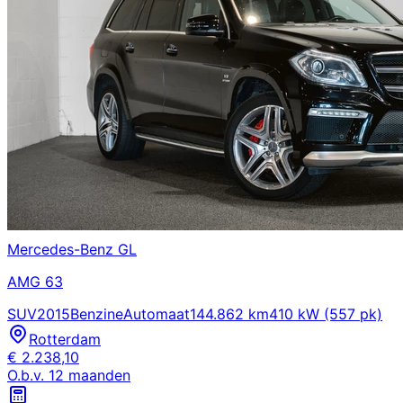
Mercedes-Benz
GL
AMG 63
SUV
2015
Benzine
Automaat
144.862 km
410 kW (557 pk)
Rotterdam
€
2.238,10
O.b.v.
12
maanden