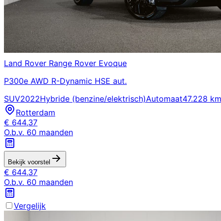
Land Rover
Range Rover Evoque
P300e AWD R-Dynamic HSE aut.
SUV
2022
Hybride (benzine/elektrisch)
Automaat
47.228 k
Rotterdam
€
644,37
O.b.v.
60
maanden
Bekijk voorstel
€
644,37
O.b.v.
60
maanden
Vergelijk