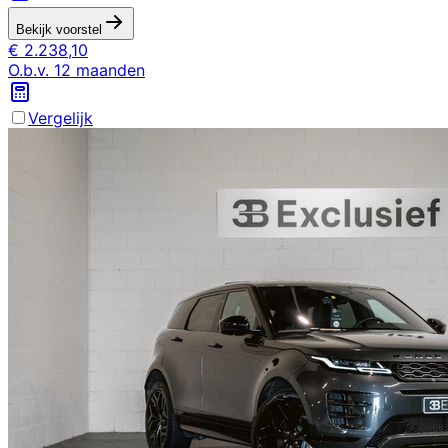
Bekijk voorstel
€
2.238,10
O.b.v.
12
maanden
Vergelijk