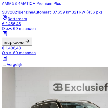
AMG 53 4MATIC+ Premium Plus
SUV
2021
Benzine
Automaat
107.659 km
321 kW (436 pk)
Rotterdam
€
1.486,48
O.b.v.
60
maanden
Bekijk voorstel
€
1.486,48
O.b.v.
60
maanden
Vergelijk