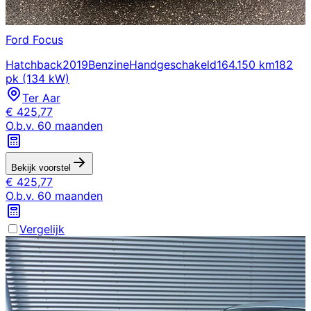
Ford
Focus
Hatchback
2019
Benzine
Handgeschakeld
164.150 km
182
pk (134 kW)
Ter Aar
€
425,77
O.b.v.
60
maanden
Bekijk voorstel
€
425,77
O.b.v.
60
maanden
Vergelijk