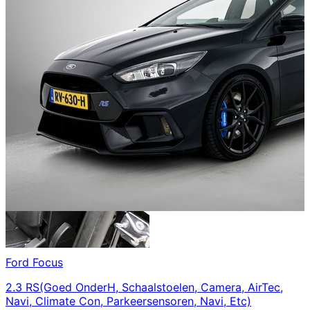
Ford
Focus
2.3 RS(Goed OnderH, Schaalstoelen, Camera, AirTec,
Navi, Climate Con, Parkeersensoren, Navi, Etc)