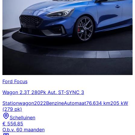
Ford
Focus
Wagon 2.3T 280Pk Aut. ST-SYNC 3
Stationwagon
2022
Benzine
Automaat
76.634 km
205 kW
(279 pk)
Schelluinen
€
556,85
O.b.v.
60
maanden