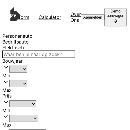
Demo
Over
aanvragen
Platform
Calculator
Contact
Aanmelden
Ons
Personenauto
Bedrijfsauto
Elektrisch
Bouwjaar
Min
Max
Prijs
Min
Max