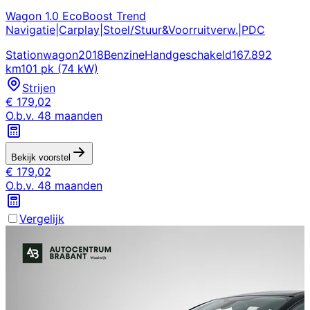
Wagon 1.0 EcoBoost Trend
Navigatie|Carplay|Stoel/Stuur&Voorruitverw.|PDC
Stationwagon
2018
Benzine
Handgeschakeld
167.892
km
101 pk (74 kW)
Strijen
€
179,02
O.b.v.
48
maanden
Bekijk voorstel
€
179,02
O.b.v.
48
maanden
Vergelijk