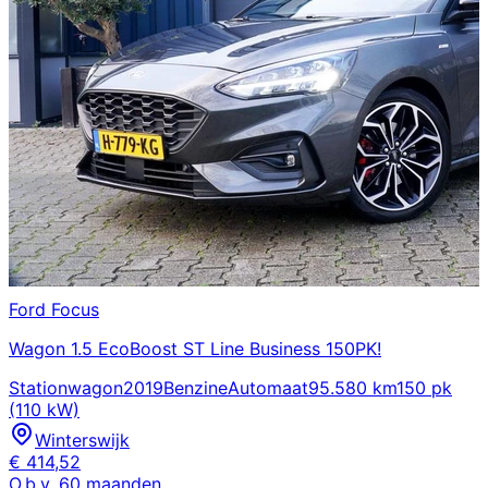
Ford
Focus
Wagon 1.5 EcoBoost ST Line Business 150PK!
Stationwagon
2019
Benzine
Automaat
95.580 km
150 pk
(110 kW)
Winterswijk
€
414,52
O.b.v.
60
maanden