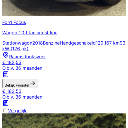
Ford
Focus
Wagon 1.0 titanium st line
Stationwagon
2018
Benzine
Handgeschakeld
129.167 km
93
kW (126 pk)
Raamsdonksveer
€
182,53
O.b.v.
36
maanden
Bekijk voorstel
€
182,53
O.b.v.
36
maanden
Vergelijk