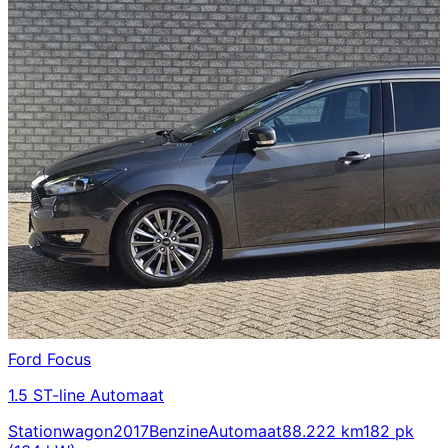
Ford
Focus
1.5 ST-line Automaat
Stationwagon
2017
Benzine
Automaat
88.222 km
182 pk