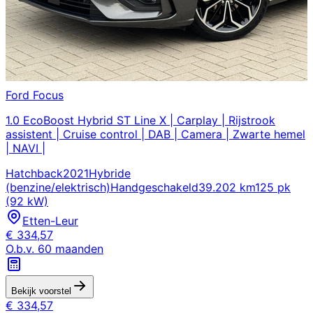
Ford
Focus
1.0 EcoBoost Hybrid ST Line X | Carplay | Rijstrook
assistent | Cruise control | DAB | Camera | Zwarte hemel
| NAVI |
Hatchback
2021
Hybride
(benzine/elektrisch)
Handgeschakeld
39.202 km
125 pk
(92 kW)
Etten-Leur
€
334,57
O.b.v.
60
maanden
Bekijk voorstel
€
334,57