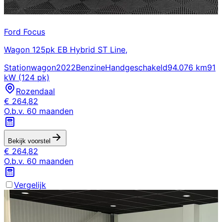
Ford
Focus
Wagon 125pk EB Hybrid ST Line,
Stationwagon
2022
Benzine
Handgeschakeld
94.076 km
91
kW (124 pk)
Rozendaal
€
264,82
O.b.v.
60
maanden
Bekijk voorstel
€
264,82
O.b.v.
60
maanden
Vergelijk