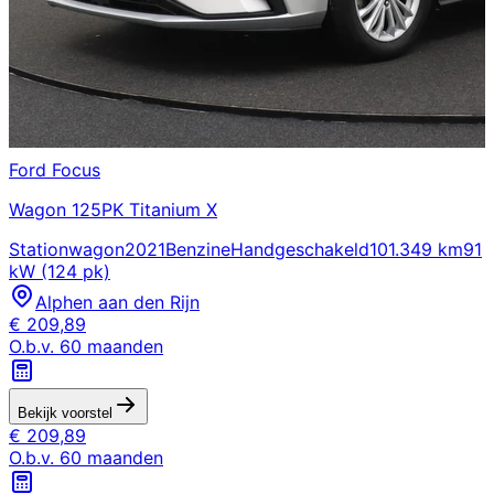
Ford
Focus
Wagon 125PK Titanium X
Stationwagon
2021
Benzine
Handgeschakeld
101.349 km
91
kW (124 pk)
Alphen aan den Rijn
€
209,89
O.b.v.
60
maanden
Bekijk voorstel
€
209,89
O.b.v.
60
maanden