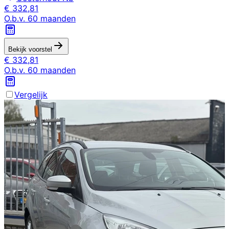
€
332,81
O.b.v.
60
maanden
Bekijk voorstel
€
332,81
O.b.v.
60
maanden
Vergelijk