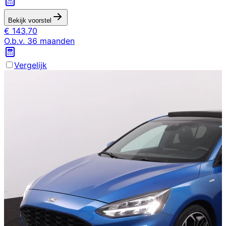
Bekijk voorstel
€
143,70
O.b.v.
36
maanden
Vergelijk