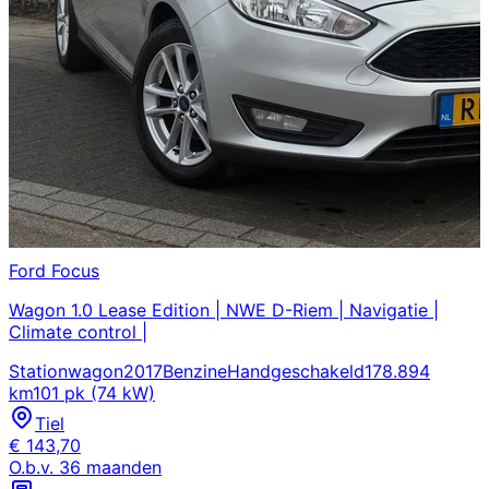
Ford
Focus
Wagon 1.0 Lease Edition | NWE D-Riem | Navigatie |
Climate control |
Stationwagon
2017
Benzine
Handgeschakeld
178.894
km
101 pk (74 kW)
Tiel
€
143,70
O.b.v.
36
maanden