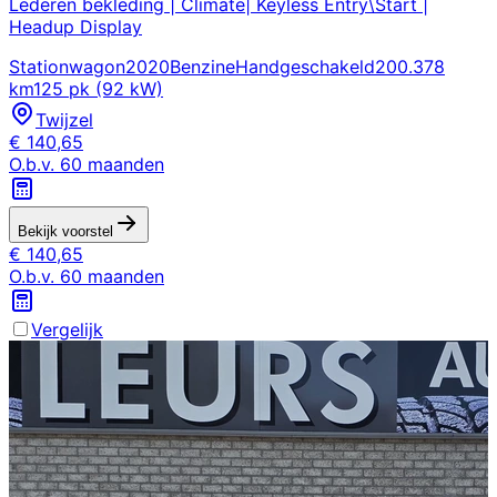
Lederen bekleding | Climate| Keyless Entry\Start |
Headup Display
Stationwagon
2020
Benzine
Handgeschakeld
200.378
km
125 pk (92 kW)
Twijzel
€
140,65
O.b.v.
60
maanden
Bekijk voorstel
€
140,65
O.b.v.
60
maanden
Vergelijk