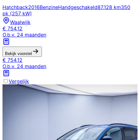
Hatchback
2016
Benzine
Handgeschakeld
87.128 km
350
pk (257 kW)
Waalwijk
€
754,12
O.b.v.
24
maanden
Bekijk voorstel
€
754,12
O.b.v.
24
maanden
Vergelijk