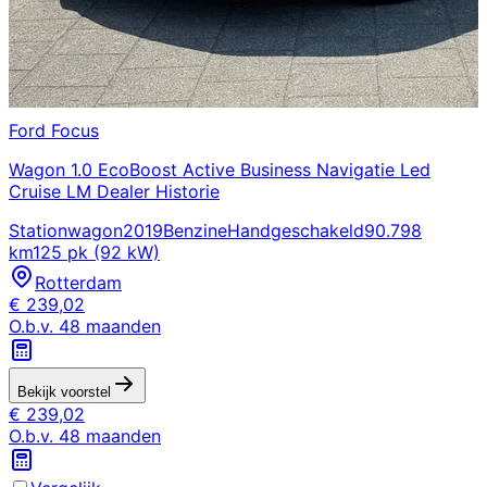
Ford
Focus
Wagon 1.0 EcoBoost Active Business Navigatie Led
Cruise LM Dealer Historie
Stationwagon
2019
Benzine
Handgeschakeld
90.798
km
125 pk (92 kW)
Rotterdam
€
239,02
O.b.v.
48
maanden
Bekijk voorstel
€
239,02
O.b.v.
48
maanden