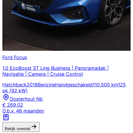
Ford
Focus
1.0 EcoBoost ST Line Business | Panoramadak |
Navigatie | Camera | Cruise Control
Hatchback
2018
Benzine
Handgeschakeld
110.500 km
125
pk (92 kW)
Oosterhout Nb
€
269,02
O.b.v.
48
maanden
Bekijk voorstel