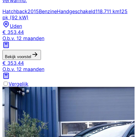
verwarmd,
Hatchback
2015
Benzine
Handgeschakeld
118.711 km
125
pk (92 kW)
Uden
€
353,44
O.b.v.
12
maanden
Bekijk voorstel
€
353,44
O.b.v.
12
maanden
Vergelijk