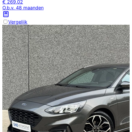
€
269,02
O.b.v.
48
maanden
Vergelijk