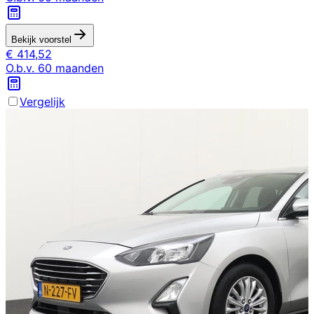
Bekijk voorstel
€
414,52
O.b.v.
60
maanden
Vergelijk