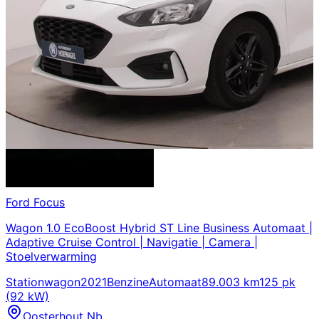
Ford
Focus
Wagon 1.0 EcoBoost Hybrid ST Line Business Automaat |
Adaptive Cruise Control | Navigatie | Camera |
Stoelverwarming
Stationwagon
2021
Benzine
Automaat
89.003 km
125 pk
(92 kW)
Oosterhout Nb