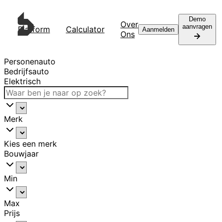
Demo
Over
aanvragen
Platform
Calculator
Contact
Aanmelden
Ons
Personenauto
Bedrijfsauto
Elektrisch
Merk
Kies een merk
Bouwjaar
Min
Max
Prijs