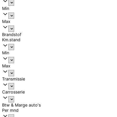
Min
Max
Brandstof
Km.stand
Min
Max
Transmissie
Carrosserie
Btw & Marge auto's
Per mnd