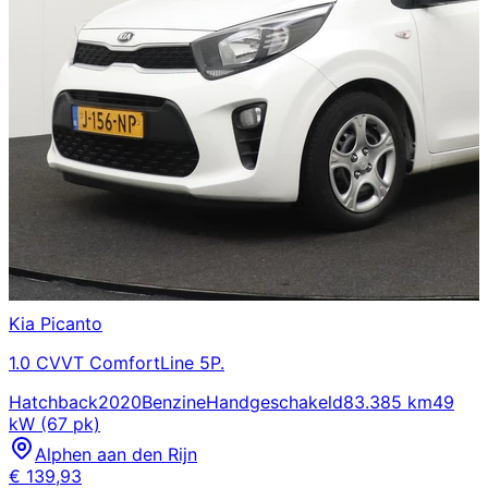
Kia
Picanto
1.0 CVVT ComfortLine 5P.
Hatchback
2020
Benzine
Handgeschakeld
83.385 km
49
kW (67 pk)
Alphen aan den Rijn
€
139,93