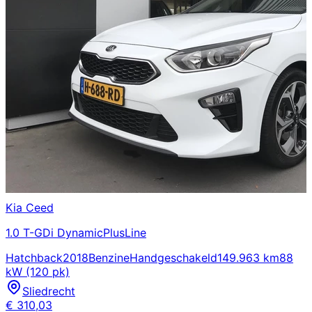
Kia
Ceed
1.0 T-GDi DynamicPlusLine
Hatchback
2018
Benzine
Handgeschakeld
149.963 km
88
kW (120 pk)
Sliedrecht
€
310,03