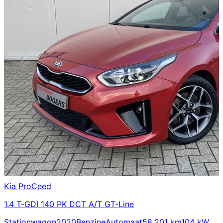
Kia
ProCeed
1.4 T-GDI 140 PK DCT A/T GT-Line
Stationwagon
2020
Benzine
Automaat
58.201 km
104 kW