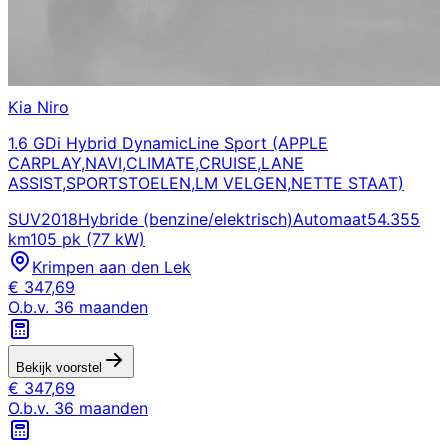
Kia
Niro
1.6 GDi Hybrid DynamicLine Sport (APPLE
CARPLAY,NAVI,CLIMATE,CRUISE,LANE
ASSIST,SPORTSTOELEN,LM VELGEN,NETTE STAAT)
SUV
2018
Hybride (benzine/elektrisch)
Automaat
54.355
km
105 pk (77 kW)
Krimpen aan den Lek
€
347,69
O.b.v.
36
maanden
Bekijk voorstel
€
347,69
O.b.v.
36
maanden