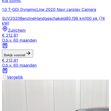
Kia
Stonic
1.0 T-GDi DynamicLine 2020 Navi carplay Camera
SUV
2020
Benzine
Handgeschakeld
80.198 km
100 pk (74
kW)
Zuilichem
€
212,81
O.b.v.
60
maanden
Bekijk voorstel
€
212,81
O.b.v.
60
maanden
Vergelijk