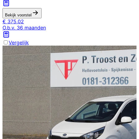
Bekijk voorstel
€
375,02
O.b.v.
36
maanden
Vergelijk