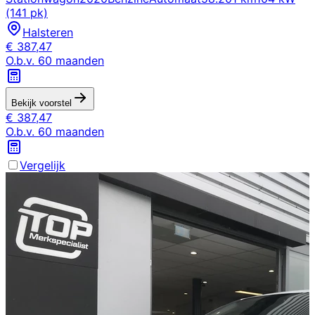
(141 pk)
Halsteren
€
387,47
O.b.v.
60
maanden
Bekijk voorstel
€
387,47
O.b.v.
60
maanden
Vergelijk