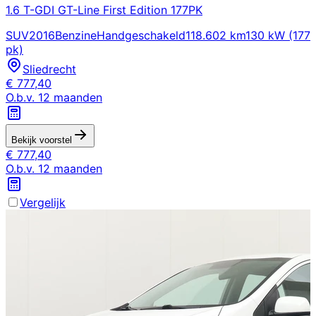
1.6 T-GDI GT-Line First Edition 177PK
SUV
2016
Benzine
Handgeschakeld
118.602 km
130 kW (177
pk)
Sliedrecht
€
777,40
O.b.v.
12
maanden
Bekijk voorstel
€
777,40
O.b.v.
12
maanden
Vergelijk