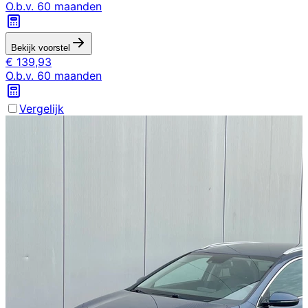
O.b.v.
60
maanden
Bekijk voorstel
€
139,93
O.b.v.
60
maanden
Vergelijk