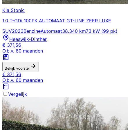
Kia
Stonic
1.0 T-GDi 100PK AUTOMAAT GT-LINE ZEER LUXE
SUV
2023
Benzine
Automaat
38.340 km
73 kW (99 pk)
Heeswijk-Dinther
€
371,56
O.b.v.
60
maanden
Bekijk voorstel
€
371,56
O.b.v.
60
maanden
Vergelijk