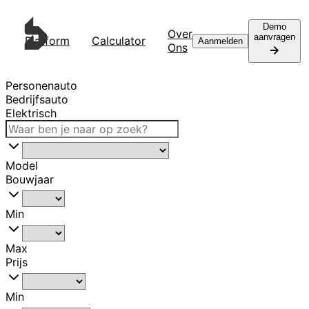
Demo
Over
aanvragen
Platform
Calculator
Contact
Aanmelden
Ons
Personenauto
Bedrijfsauto
Elektrisch
Model
Bouwjaar
Min
Max
Prijs
Min