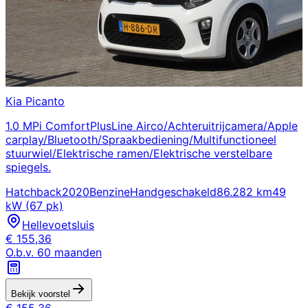
Kia
Picanto
1.0 MPi ComfortPlusLine Airco/Achteruitrijcamera/Apple
carplay/Bluetooth/Spraakbediening/Multifunctioneel
stuurwiel/Elektrische ramen/Elektrische verstelbare
spiegels.
Hatchback
2020
Benzine
Handgeschakeld
86.282 km
49
kW (67 pk)
Hellevoetsluis
€
155,36
O.b.v.
60
maanden
Bekijk voorstel
€
155,36