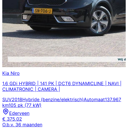
Kia
Niro
1.6 GDi HYBRID | 141 PK | DCT6 DYNAMICLINE | NAVI |
CLIMATRONIC | CAMERA |
SUV
2018
Hybride (benzine/elektrisch)
Automaat
137.967
km
105 pk (77 kW)
Ederveen
€
375,02
O.b.v.
36
maanden