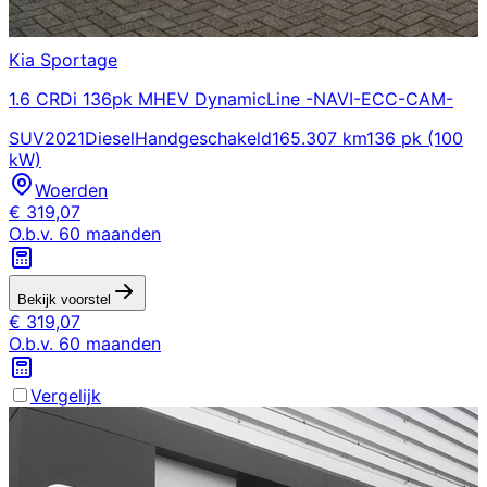
Kia
Sportage
1.6 CRDi 136pk MHEV DynamicLine -NAVI-ECC-CAM-
SUV
2021
Diesel
Handgeschakeld
165.307 km
136 pk (100
kW)
Woerden
€
319,07
O.b.v.
60
maanden
Bekijk voorstel
€
319,07
O.b.v.
60
maanden
Vergelijk