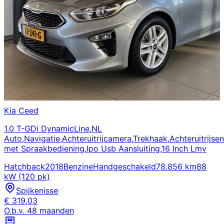
Kia
Ceed
1.0 T-GDi DynamicLine,NL
Auto,Navigatie,Achteruitrijcamera,Trekhaak,Achteruitrijse
met Spraakbediening,Ipo Usb Aansluiting,16 Inch Lmv
Hatchback
2018
Benzine
Handgeschakeld
78.856 km
88
kW (120 pk)
Spijkenisse
€
319,03
O.b.v.
48
maanden