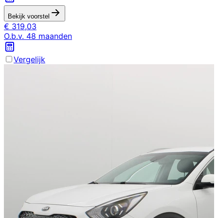
Bekijk voorstel
€
319,03
O.b.v.
48
maanden
Vergelijk