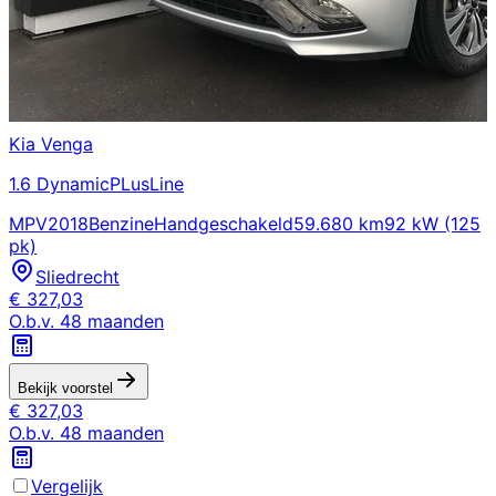
Kia
Venga
1.6 DynamicPLusLine
MPV
2018
Benzine
Handgeschakeld
59.680 km
92 kW (125
pk)
Sliedrecht
€
327,03
O.b.v.
48
maanden
Bekijk voorstel
€
327,03
O.b.v.
48
maanden
Vergelijk