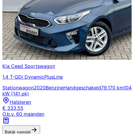
Kia
Ceed Sportswagon
1.4 T-GDi DynamicPlusLine
Stationwagon
2020
Benzine
Handgeschakeld
79.170 km
104
kW (141 pk)
Halsteren
€
333,55
O.b.v.
60
maanden
Bekijk voorstel