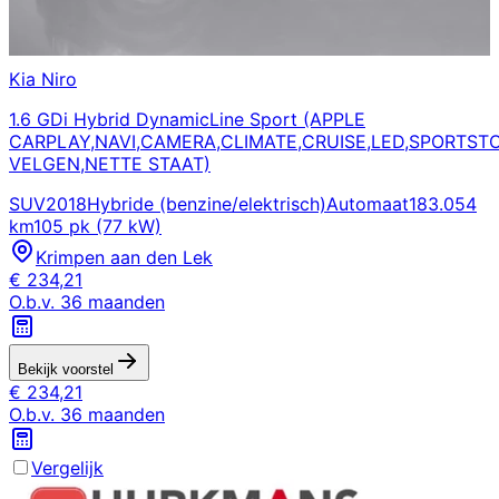
Kia
Niro
1.6 GDi Hybrid DynamicLine Sport (APPLE
CARPLAY,NAVI,CAMERA,CLIMATE,CRUISE,LED,SPORTST
VELGEN,NETTE STAAT)
SUV
2018
Hybride (benzine/elektrisch)
Automaat
183.054
km
105 pk (77 kW)
Krimpen aan den Lek
€
234,21
O.b.v.
36
maanden
Bekijk voorstel
€
234,21
O.b.v.
36
maanden
Vergelijk