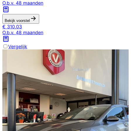
O.b.v.
48
maanden
Bekijk voorstel
€
310,03
O.b.v.
48
maanden
Vergelijk