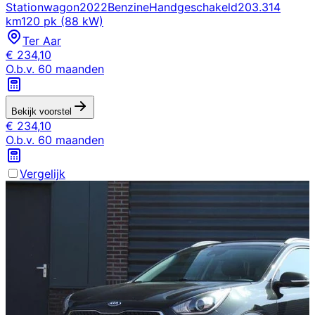
Stationwagon
2022
Benzine
Handgeschakeld
203.314
km
120 pk (88 kW)
Ter Aar
€
234,10
O.b.v.
60
maanden
Bekijk voorstel
€
234,10
O.b.v.
60
maanden
Vergelijk