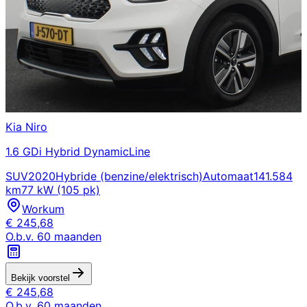
Kia
Niro
1.6 GDi Hybrid DynamicLine
SUV
2020
Hybride (benzine/elektrisch)
Automaat
141.584
km
77 kW (105 pk)
Workum
€
245,68
O.b.v.
60
maanden
Bekijk voorstel
€
245,68
O.b.v.
60
maanden