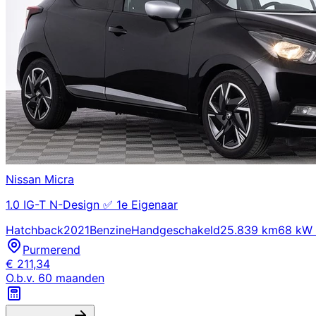
Nissan
Micra
1.0 IG-T N-Design ✅ 1e Eigenaar
Hatchback
2021
Benzine
Handgeschakeld
25.839 km
68 kW 
Purmerend
€
211,34
O.b.v.
60
maanden