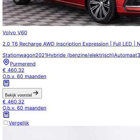
Volvo
V60
2.0 T6 Recharge AWD Inscription Expression | Full LED |
Stationwagon
2021
Hybride (benzine/elektrisch)
Automaat
3
Purmerend
€
460,32
O.b.v.
60
maanden
Bekijk voorstel
€
460,32
O.b.v.
60
maanden
Vergelijk