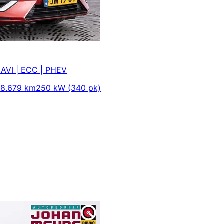
 NAVI | ECC | PHEV
8.679 km
250 kW (340 pk)