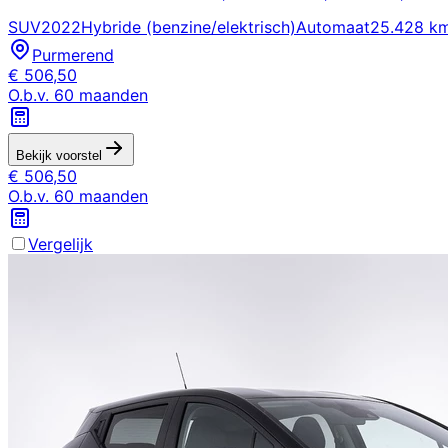
SUV
2022
Hybride (benzine/elektrisch)
Automaat
25.428 k
Purmerend
€
506,50
O.b.v.
60
maanden
Bekijk voorstel
€
506,50
O.b.v.
60
maanden
Vergelijk