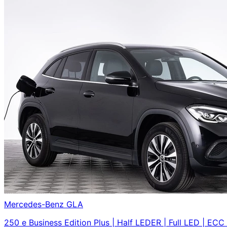
Mercedes-Benz
GLA
250 e Business Edition Plus | Half LEDER | Full LED | E