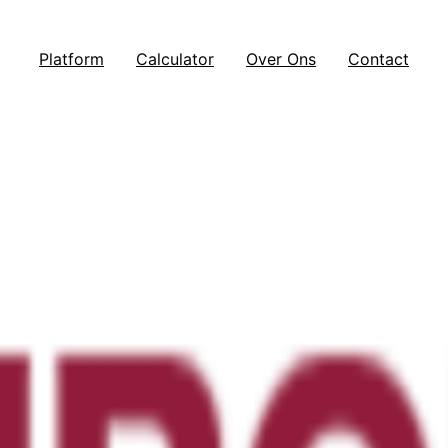
Platform
Calculator
Over Ons
Contact
5-2023